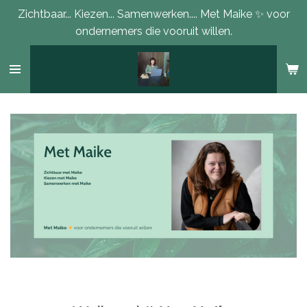
Zichtbaar... Kiezen... Samenwerken.... Met Maike ✨ voor
Ga
ondernemers die vooruit willen.
direct
naar
de
hoofdinhoud