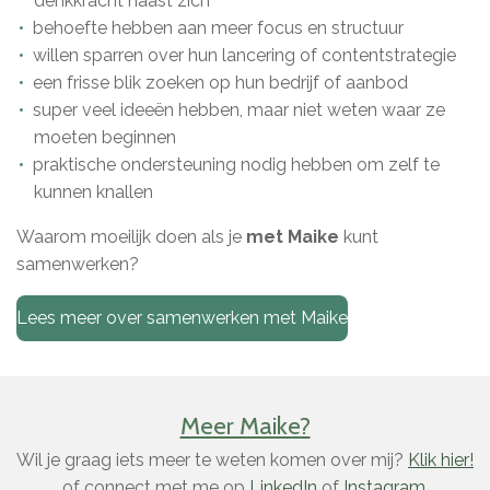
denkkracht naast zich
behoefte hebben aan meer focus en structuur
willen sparren over hun lancering of contentstrategie
een frisse blik zoeken op hun bedrijf of aanbod
super veel ideeën hebben, maar niet weten waar ze
moeten beginnen
praktische ondersteuning nodig hebben om zelf te
kunnen knallen
Waarom moeilijk doen als je
met Maike
kunt
samenwerken?
Lees meer over samenwerken met Maike
Meer Maike?
Wil je graag iets meer te weten komen over mij?
Klik hier!
of connect met me op
LinkedIn
of
Instagram
.