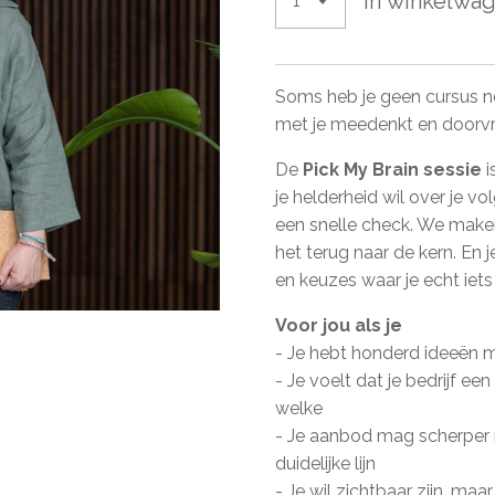
In winkelwa
Soms heb je geen cursus n
met je meedenkt en doorvra
De
Pick My Brain sessie
i
je helderheid wil over je 
een snelle check. We make
het terug naar de kern. En 
en keuzes waar je echt iet
Voor jou als je
- Je hebt honderd ideeën 
- Je voelt dat je bedrijf ee
welke
- Je aanbod mag scherper ma
duidelijke lijn
- Je wil zichtbaar zijn, maar