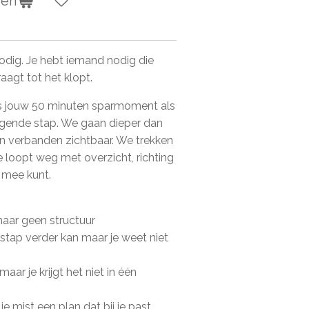
gen
odig. Je hebt iemand nodig die
agt tot het klopt.
s jouw 50 minuten sparmoment als
volgende stap. We gaan dieper dan
n verbanden zichtbaar. We trekken
je loopt weg met overzicht, richting
s mee kunt.
maar geen structuur
n stap verder kan maar je weet niet
ar je krijgt het niet in één
 je mist een plan dat bij je past