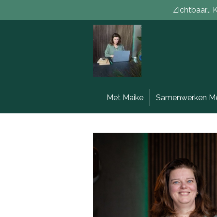
Zichtbaar...
Ga
direct
naar
de
hoofdinhoud
Met Maike
Samenwerken Me