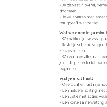
- Je zit vast in twijfel, perf
doorheen
- Je wil sparren met iemand 
teruggeeft wat ze ziet
Wat we doen in 50 minu
- We pakken jouw vraagstu
- Ik stel je scherpe vragen,
keuzes maken.
- We vertalen alles naar ee
je na dit gesprek niet opn
beginnen.
Wat je eruit haalt
- Overzicht en rust in je ho
- Eén heldere richting met
- Een lijstje met acties wa
- Een korte samenvatting ac