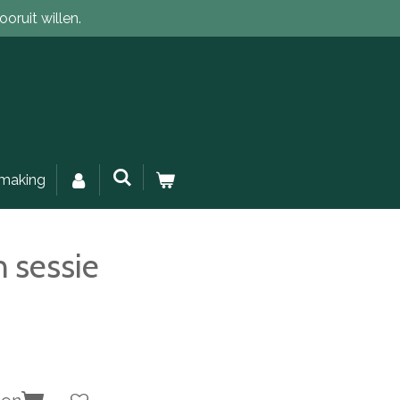
oruit willen.
making
n sessie